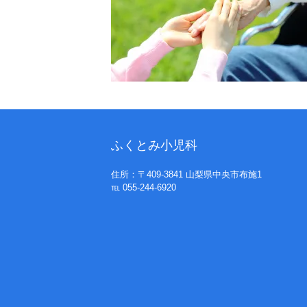
ふくとみ小児科
住所：〒409-3841 山梨県中央市布施1
℡ 055-244-6920