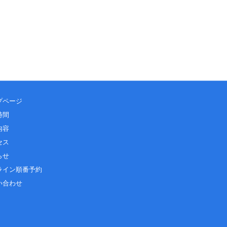
プページ
時間
内容
セス
らせ
ライン順番予約
い合わせ